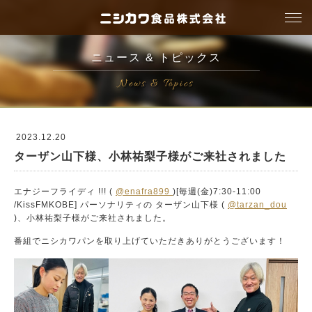
togg
navi
ニュース & トピックス
News & Topics
2023.12.20
ターザン山下様、小林祐梨子様がご来社されました
エナジーフライディ !!! (
@enafra899
)[毎週(金)7:30-11:00
/
KissFMKOBE]
パーソナリティの
ターザン山下
様 (
@tarzan_dou
)、
小林祐梨子
様がご来社されました。
番組で
ニシカワパン
を取り上げていただきありがとうございます！