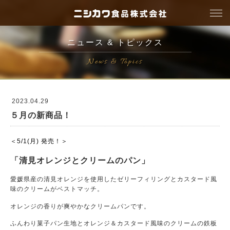
togg
navi
ニュース & トピックス
News & Topics
2023.04.29
５月の新商品！
＜5/1(月) 発売！＞
「清見オレンジとクリームのパン」
愛媛県産の清見オレンジを使用したゼリーフィリングとカスタード風
味のクリームがベストマッチ。
オレンジの香りが爽やかなクリームパンです。
ふんわり菓子パン生地とオレンジ＆カスタード風味のクリームの鉄板