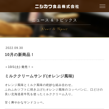
togg
navi
ニュース & トピックス
News & Topics
2022.09.30
10月の新商品！
＜10/1(土) 発売！＞
ミルククリームサンド(オレンジ風味)
オレンジ風味とミルク風味の絶妙な組み合わせ。
ふわふわソフトに焼き上げたオレンジ風味のコッペパンに、口どけの
良い北海道産牛乳を使ったミルククリーム入り。
甘く爽やかなサンドコッペ。