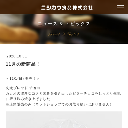
togg
navi
ニュース & トピックス
News & Topics
2020.10.31
11月の新商品！
＜11/1(日) 発売！＞
丸太ブレッド チョコ
カカオの濃厚なコクと苦みを引き出したビターチョコをしっとり生地
に折り込み焼き上げました。
※店頭販売のみ（ネットショップでのお取り扱いはありません）