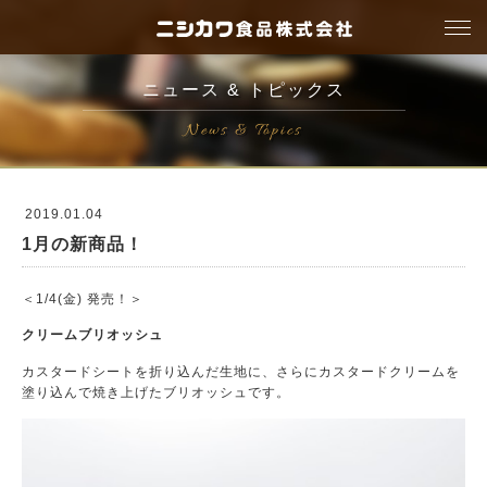
togg
navi
ニュース & トピックス
News & Topics
2019.01.04
1月の新商品！
＜1/4(金) 発売！＞
クリームブリオッシュ
カスタードシートを折り込んだ生地に、さらにカスタードクリームを
塗り込んで焼き上げたブリオッシュです。